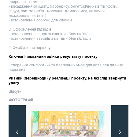
природного каменю
- висадження самшиту, барбарису, багаторічних квітів (хости,
седум, очиток тим'ян, молоділо, камнеломка, лежачий
можжевельник та ін.)
- встановлення огорожі для клумби
3. Оформлення під’їздів:
- встановлення лавок зі спинкою біля під’їздів
- встановлення вазонів з квітами біля під’їздів
4. Фарбування паркану.
Ключові показники оцінки результату проекту
Створення комфортних та безпечних умов для дозвілля дітей та
дорослих.
Ризики (перешкоди) у реалізації проекту, на які слід звернути
увагу
Відсутні
ФОТОГРАФІЇ