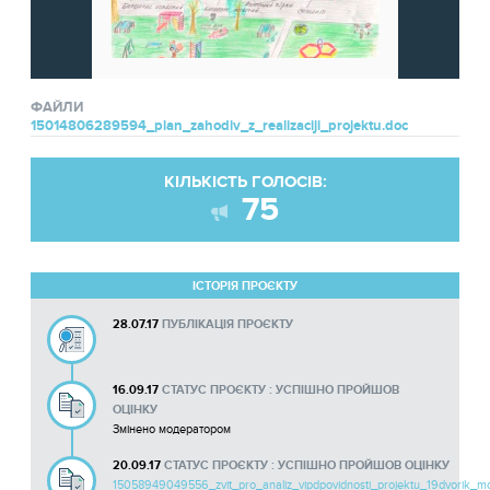
ФАЙЛИ
15014806289594_plan_zahodiv_z_realizaciji_projektu.doc
КІЛЬКІСТЬ ГОЛОСІВ:
75
ІСТОРІЯ ПРОЄКТУ
28.07.17
ПУБЛІКАЦІЯ ПРОЄКТУ
16.09.17
СТАТУС ПРОЄКТУ : УСПІШНО ПРОЙШОВ
ОЦІНКУ
Змінено модератором
20.09.17
СТАТУС ПРОЄКТУ : УСПІШНО ПРОЙШОВ ОЦІНКУ
15058949049556_zvit_pro_analiz_vipdpovidnosti_projektu_19dvorik_moj