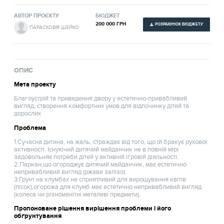
АВТОР ПРОЄКТУ
БЮДЖЕТ
200 000 ГРН
РОЗРАХУНОК БЮДЖЕТУ
ПАРАСКОВІЯ ШЕЙКО
ОПИС
Мета проекту
Благоустрій та приведення двору у естетично-привабливий
вигляд, створення комфортних умов для відпочинку дітей та
дорослих
Проблема
1.Сучасна дитина, на жаль, страждає від того, що їй бракує рухової
активності. Існуючий дитячий майданчик не в повній мірі
задовольняє потреби дітей у активній ігровій діяльності.
2.Паркан,що огороджує дитячий майданчик, має естетично
непривабливий вигляд (ржаве залізо).
3.Грунт на клумбах не сприятливий для вирощування квітів
(пісок),огорожа для клумб має естетично непривабливий вигляд
(колеса чи різноманітні металеві предмети).
Пропоноване рішення вирішення проблеми і його
обґрунтування