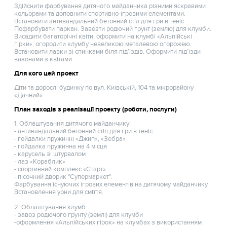
Здійснити фарбування дитячого майданчика різними яскравими
кольорами та доповнити спортивно-ігровими елементами.
Встановити антивандальний бетонний стіл для гри в теніс.
Пофарбувати паркан. Завезти родючий грунт (землю) для клумби.
Висадити багаторічні квіти, оформити на клумбі «Альпійські
гірки», огородити клумбу невеликою металевою огорожею.
Встановити лавки зі спинками біля під’їздів. Оформити під’їзди
вазонами з квітами.
Для кого цей проект
Діти та дорослі будинку по вул. Київській, 104 та мікрорайону
«Дачний»
План заходів з реалізації проекту (роботи, послуги)
1. Облаштування дитячого майданчику:
- антивандальний бетонний стіл для гри в теніс
- гойдалки пружинні «Джип», «Зебра»
- гойдалка пружинна на 4 місця
- карусель зі штурвалом
- лаз «Кораблик»
- спортивний комплекс «Старт»
- пісочний дворик "Супермаркет".
Фарбування існуючих ігрових елементів на дитячому майданчику.
Встановлення урни для сміття.
2. Облаштування клумб:
- завоз родючого грунту (землі) для клумби
-оформлення «Альпійських гірок» на клумбах з використанням