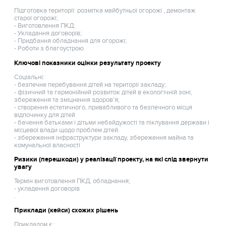
Підготовка території: розмітка майбутньої огорожі , демонтаж
старої огорожі;
- Виготовлення ПКД;
- Укладання договорів;
- Придбання обладнання для огорожі;
- Роботи з благоустрою.
Ключові показники оцінки результату проекту
Соціальні:
- безпечне перебування дітей на території закладу;
- фізичний та гармонійний розвиток дітей в екологічній зоні,
збереження та зміцнення здоров’я;
- створення естетичного, привабливого та безпечного місця
відпочинку для дітей
- бачення батьками і дітьми небайдужості та піклування держави і
місцевої влади щодо проблем дітей.
- збереження інфраструктури закладу, збереження майна та
комунальної власності
Ризики (перешкоди) у реалізації проекту, на які слід звернути
увагу
Термін виготовлення ПКД, обладнання;
- укладення договорів
.
Приклади (кейси) схожих рішень
Прикладом є :