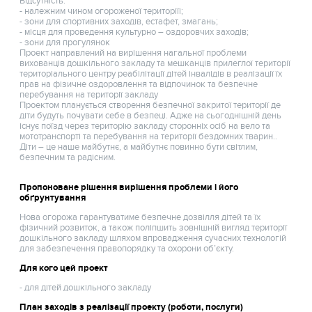
Відсутність:
- належним чином огороженої територіїі;
- зони для спортивних заходів, естафет, змагань;
- місця для проведення культурно – оздоровчих заходів;
- зони для прогулянок
Проект направлений на вирішення нагальної проблеми
вихованців дошкільного закладу та мешканців прилеглої території
територіального центру реабілітації дітей інвалідів в реалізації їх
прав на фізичне оздоровлення та відпочинок та безпечне
перебування на території закладу
Проектом планується створення безпечної закритої території де
діти будуть почувати себе в безпеці. Адже на сьогоднішній день
існує поїзд через територію закладу сторонніх осіб на вело та
мототранспорті та перебування на території бездомних тварин..
Діти – це наше майбутнє, а майбутнє повинно бути світлим,
безпечним та радісним.
Пропоноване рішення вирішення проблеми і його
обґрунтування
Нова огорожа гарантуватиме безпечне дозвілля дітей та їх
фізичний розвиток, а також поліпшить зовнішній вигляд території
дошкільного закладу шляхом впровадження сучасних технологій
для забезпечення правопорядку та охорони об’єкту.
Для кого цей проект
- для дітей дошкільного закладу
План заходів з реалізації проекту (роботи, послуги)