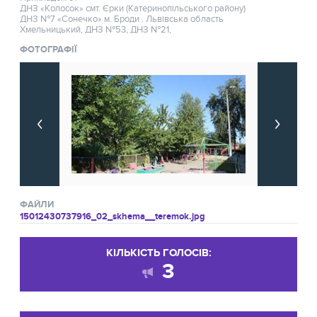
ДНЗ «Колосок» смт. Єрки (Катеринопільського району)
ДНЗ №7 «Сонечко» м. Броди . Львівська область
Хмельницький, ДНЗ №53, ДНЗ №21,
ФОТОГРАФІЇ
ФАЙЛИ
15012430737916_02_skhema__teremok.jpg
КІЛЬКІСТЬ ГОЛОСІВ:
3