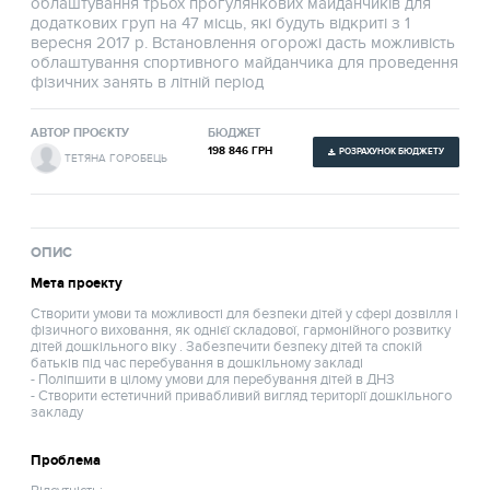
облаштування трьох прогулянкових майданчиків для
додаткових груп на 47 місць, які будуть відкриті з 1
вересня 2017 р. Встановлення огорожі дасть можливість
облаштування спортивного майданчика для проведення
фізичних занять в літній період
АВТОР ПРОЄКТУ
БЮДЖЕТ
198 846 ГРН
РОЗРАХУНОК БЮДЖЕТУ
ТЕТЯНА ГОРОБЕЦЬ
ОПИС
Мета проекту
Створити умови та можливості для безпеки дітей у сфері дозвілля і
фізичного виховання, як однієї складової, гармонійного розвитку
дітей дошкільного віку . Забезпечити безпеку дітей та спокій
батьків під час перебування в дошкільному закладі
- Поліпшити в цілому умови для перебування дітей в ДНЗ
- Створити естетичний привабливий вигляд території дошкільного
закладу
Проблема