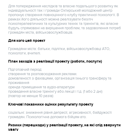
Для попередження наслідків та власне подальшого розвитку як
індивідуальності так і громади Охтирський молодіжний центр
пропонує створення повноцінного клубу практичної психології. В
рамках його діяльності можна реалізувати безліч
психотерапевтичних та культурних технік та тренінгів, які власне
будуть спрямовані на вирішення проблем, та задоволення потреб
громадян міста, військовослужбовців.
Для кого цей проект
Громадяни міста: батьки, підлітки, військовослужбовці АТО,
психологи, вчителі.
План заходів з реалізації проекту (роботи, послуги)
Підготовчий період:
створення та розповсюдження реклами.
домовленості з фахівцями, організація їхнього трансферу та
проживання
оренда приміщення та аудіо-апаратури
проведення власне тренінгу або лекції і т.д. (1 або 2 дні)
(повтор не менше 10 разів)
Ключові показники оцінки результату проекту
соціальні: зниження рівня депресії, агресивності, байдужості
громадян. Психологічна допомога бійцям ато.
Ризики (перешкоди) у реалізації проекту, на які слід звернути
увагу