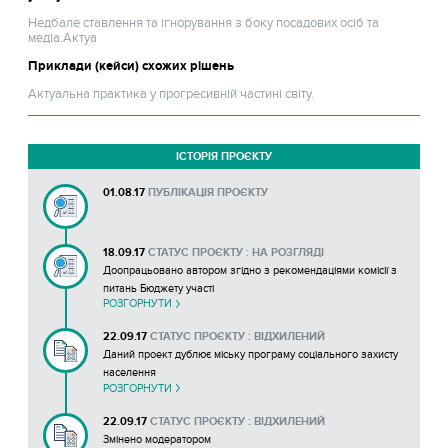
Недбале ставлення та ігнорування з боку посадових осіб та
медіа.Актуа
Приклади (кейси) схожих рішень
Актуальна практика у прогресивній частині світу.
ІСТОРІЯ ПРОЄКТУ
01.08.17
ПУБЛІКАЦІЯ ПРОЄКТУ
18.09.17
СТАТУС ПРОЄКТУ : НА РОЗГЛЯДІ
Доопрацьовано автором згідно з рекомендаціями комісії з
питань Бюджету участі
РОЗГОРНУТИ
22.09.17
СТАТУС ПРОЄКТУ : ВІДХИЛЕНИЙ
Даний проект дублює міську програму соціального захисту
населення
РОЗГОРНУТИ
15060818117036_visnovok_do_projektu__22_negativnij.doc
22.09.17
СТАТУС ПРОЄКТУ : ВІДХИЛЕНИЙ
Змінено модератором