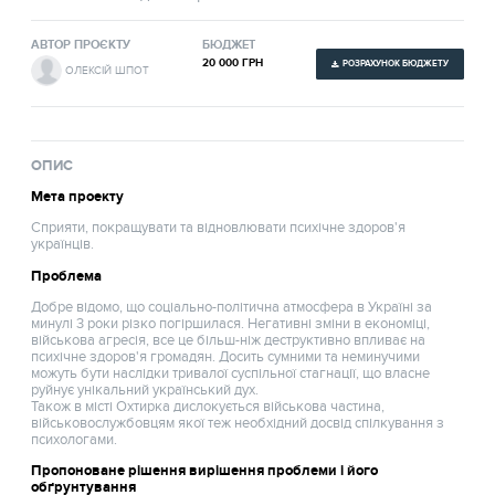
АВТОР ПРОЄКТУ
БЮДЖЕТ
20 000 ГРН
РОЗРАХУНОК БЮДЖЕТУ
ОЛЕКСІЙ ШПОТ
ОПИС
Мета проекту
Сприяти, покращувати та відновлювати психічне здоров'я
українців.
Проблема
Добре відомо, що соціально-політична атмосфера в Україні за
минулі 3 роки різко погіршилася. Негативні зміни в економіці,
військова агресія, все це більш-ніж деструктивно впливає на
психічне здоров'я громадян. Досить сумними та неминучими
можуть бути наслідки тривалої суспільної стагнації, що власне
руйнує унікальний український дух.
Також в місті Охтирка дислокується військова частина,
військовослужбовцям якої теж необхідний досвід спілкування з
психологами.
Пропоноване рішення вирішення проблеми і його
обґрунтування