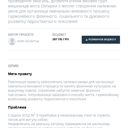
проведення змагань, дозвілля різних вікових груп
мешканців міста Охтирки з метою створення належних
умов для організації навчально-виховного процесу,
гармонійного фізичного, соціального та духовного
розвитку підростаючого покоління
АВТОР ПРОЄКТУ
БЮДЖЕТ
387 176 ГРН
РОЗРАХУНОК БЮДЖЕТУ
ЛІЛІЯ НЕОФІТНА
ОПИС
Мета проекту
Реалізація проекту забезпечить належні умови для організації
навчально-виховного процесу та занять фізичною культурою на
відкртому повітрі, сприятиме набуттю навичок фізичної
підготовки, популяризації здорового способу життя, гармонійному
всебічному розвитку підростаючого покоління
Проблема
Стадіон ЗОШ № 3 перебуває в неналежному стані та служить
також для вигулу собак.
Недивлячись на реальну загрозу травмування на шкільному