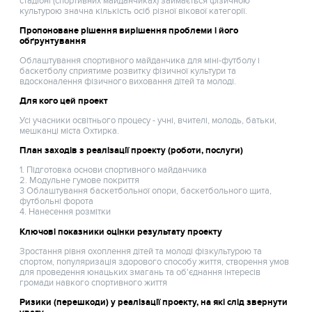
стадіоні (спортивних майданчиках) займається фізичною
культурою значна кількість осіб різної вікової категорії.
Пропоноване рішення вирішення проблеми і його
обґрунтування
Облаштування спортивного майданчика для міні-футболу і
баскетболу сприятиме розвитку фізичної культури та
вдосконалення фізичного виховання дітей та молоді.
Для кого цей проект
Усі учасники освітнього процесу - учні, вчителі, молодь, батьки,
мешканці міста Охтирка.
План заходів з реалізації проекту (роботи, послуги)
1. Підготовка основи спортивного майданчика
2. Модульне гумове покриття
3 Облаштування баскетбольної опори, баскетбольного щита,
футбольні форота
4. Нанесення розмітки
Ключові показники оцінки результату проекту
Зростання рівня охоплення дітей та молоді фізкультурою та
спортом, популяризація здорового способу життя, створення умов
для проведення юнацьких змагань та об'єднання інтересів
громади навкого спортивного життя
Ризики (перешкоди) у реалізації проекту, на які слід звернути